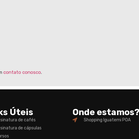
em
contato conosco
.
ks Úteis
Onde estamos
sinatura de cafés
Shopping Iguatemi POA
sinatura de cápsulas
rsos