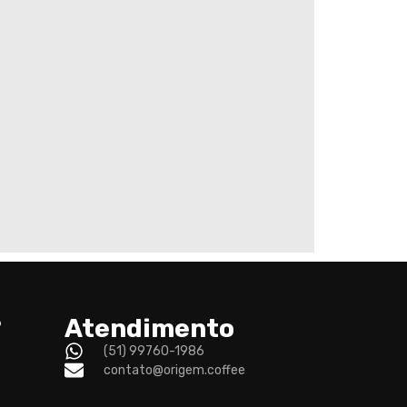
?
Atendimento
(51) 99760-1986
contato@origem.coffee