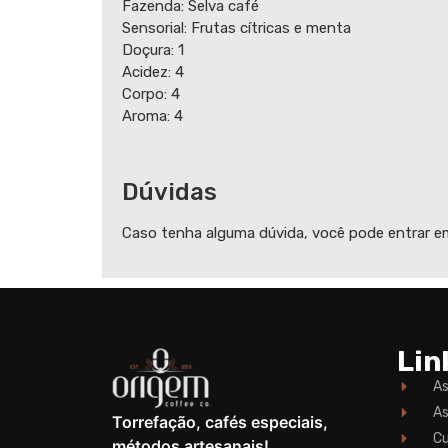
Fazenda: Selva café
Sensorial: Frutas cítricas e menta
Doçura: 1
Acidez: 4
Corpo: 4
Aroma: 4
Dúvidas
Caso tenha alguma dúvida, você pode entrar 
Lin
As
As
Torrefação, cafés especiais,
Cu
métodos artesanais!