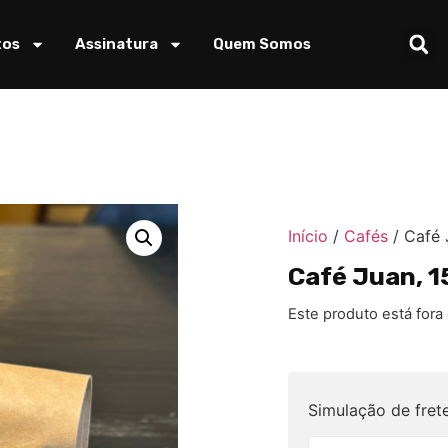
tos
Assinatura
Quem Somos
Início
/
Cafés
/ Café 
Café Juan, 1
Este produto está fora
Simulação de fret