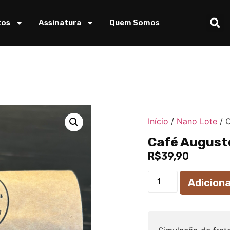
tos
Assinatura
Quem Somos
Início
/
Nano Lote
/ C
Café August
R$
39,90
Adiciona