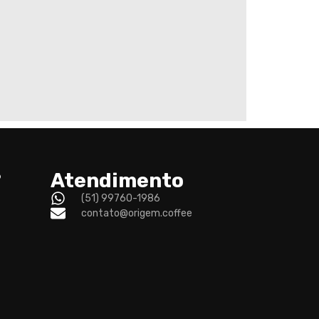
?
Atendimento
(51) 99760-1986
contato@origem.coffee