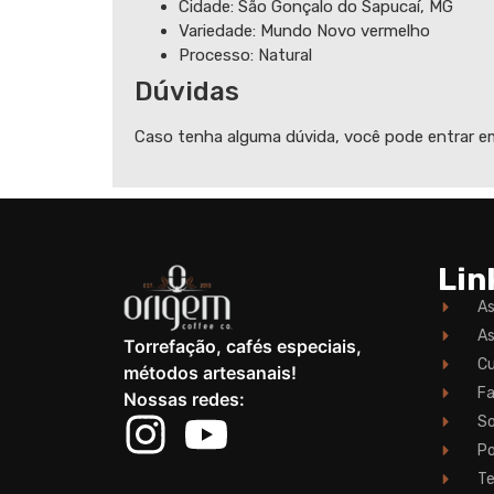
Cidade: São Gonçalo do Sapucaí, MG
Variedade: Mundo Novo vermelho
Processo: Natural
Dúvidas
Caso tenha alguma dúvida, você pode entrar 
Lin
As
As
Torrefação, cafés especiais,
Cu
métodos artesanais!
Fa
Nossas redes:
So
Po
Te