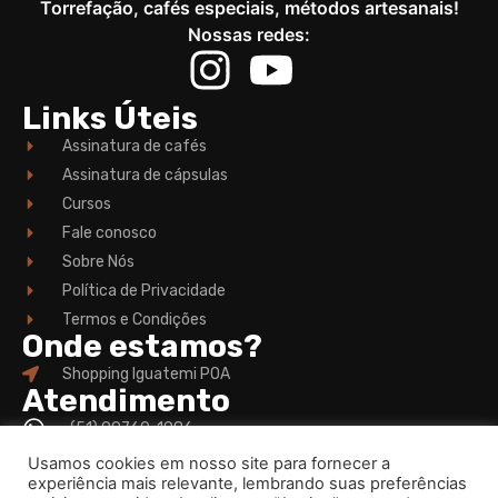
Torrefação, cafés especiais, métodos artesanais!
Nossas redes:
Links Úteis
Assinatura de cafés
Assinatura de cápsulas
Cursos
Fale conosco
Sobre Nós
Política de Privacidade
Termos e Condições
Onde estamos?
Shopping Iguatemi POA
Atendimento
(51) 99760-1986
contato@origem.coffee
Usamos cookies em nosso site para fornecer a
experiência mais relevante, lembrando suas preferências